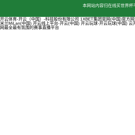
本网站内容归在线买世界杯
开云体育-开云（中国）-科技股份有限公司
1XBET集团官网(中国)官方
米兰MiLan(中国)
开云线上平台-开云(中国)
开云玩球-开云玩球(中国)
云
网最全最有氛围的赛事直播平台