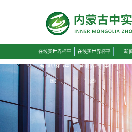
在线买世界杯平台
在线买世界杯平
在线买世界杯平
新
台-世界杯（中
台-世界杯（中
国）
国）