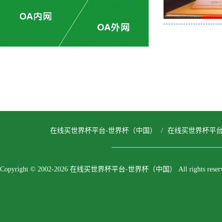
在线买世界杯平台-世界杯（中国）
/
在线买世界杯平
Copyright © 2002-2026 在线买世界杯平台-世界杯（中国） All rights reserv