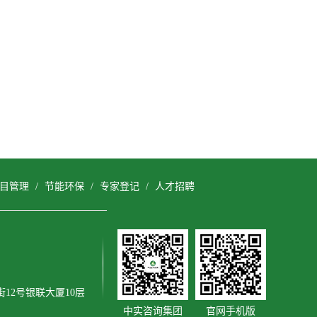
目管理
/
节能环保
/
专家登记
/
人才招聘
12号银联大厦10层
中实咨询集团
官网手机版