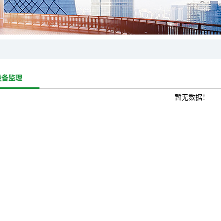
设备监理
暂无数据！