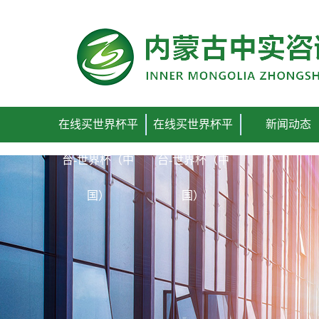
在线买世界杯平台
在线买世界杯平
在线买世界杯平
新闻动态
台-世界杯（中
台-世界杯（中
国）
国）