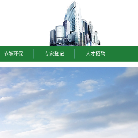
节能环保
专家登记
人才招聘