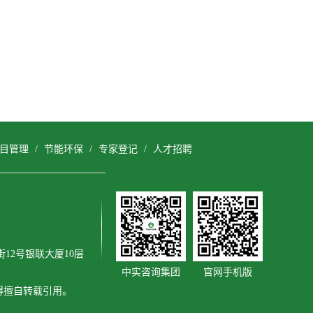
目管理
/
节能环保
/
专家登记
/
人才招聘
12号银联大厦10层
中实咨询集团
官网手机版
得擅自转载引用。