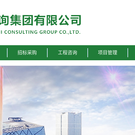
招标采购
工程咨询
项目管理