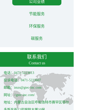
公司业绩
节能服务
环保服务
碳服务
联系我们
Contact us
电话：0471-5223613
投诉电话：0471-5223607
邮箱：imzs@gtec-inc.com
网址：//gtec-inc.com/
地址：内蒙古自治区呼和浩特市赛罕区鄂尔
多斯东街12号银联大厦10层