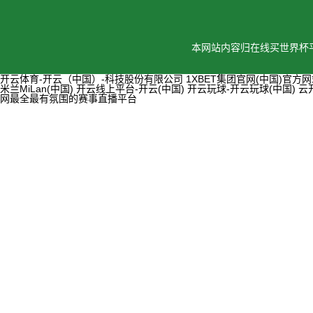
本网站内容归在线买世界杯
开云体育-开云（中国）-科技股份有限公司
1XBET集团官网(中国)官方
米兰MiLan(中国)
开云线上平台-开云(中国)
开云玩球-开云玩球(中国)
云
网最全最有氛围的赛事直播平台