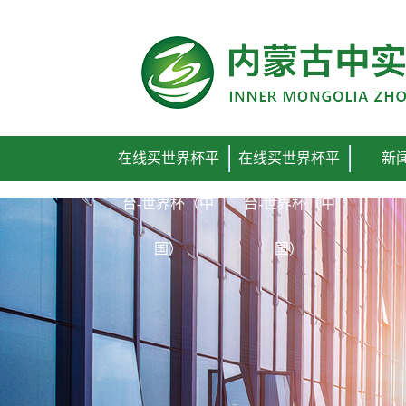
在线买世界杯平台
在线买世界杯平
在线买世界杯平
新
台-世界杯（中
台-世界杯（中
国）
国）