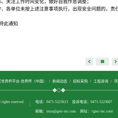
6、关注工作时间变化，做好自我作息调整；
7、各单位未按上述注意事项执行，出现安全问题的，责
特此通知
买世界杯平台-世界杯（中国）
/
新闻动态
/
招标采购
/
工程咨询
/
项
ts reserved.
电话：0471-5223613 投诉电话：0471-5223607
邮箱：imzs@gtec-inc.com 网址：//gtec-inc.com/