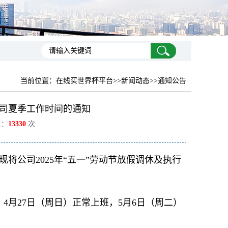
当前位置：
在线买世界杯平台
>>新闻动态>>通知公告
行公司夏季工作时间的通知
量：
13330
次
现将公司2025年“五一”劳动节放假调休及执行
。4月27日（周日）正常上班，5月6日（周二）