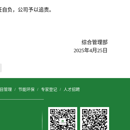
任自负，公司予以追责。
综合管理部
2025年4月25日
目管理
/
节能环保
/
专家登记
/
人才招聘