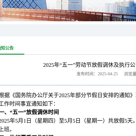
通知公告
2025年“五一”劳动节放假调休及执
发布时间：2025-04-25 浏览
根据《国务院办公厅关于2025年部分节假日安排的通知》
工作时间事宜通知如下：
一、“五一”放假调休时间
2025年5月1日（星期四）至5月5日（星期一）共放假5天
上班。