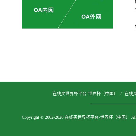
在线买世界杯平台-世界杯（中国）
/
在线
Copyright © 2002-2026 在线买世界杯平台-世界杯（中国） All righ