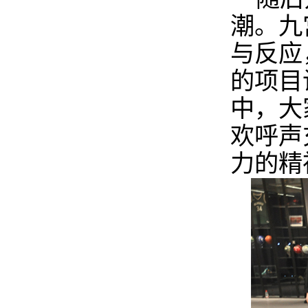
潮。九
与反应
的项目
中，大
欢呼声
力的精