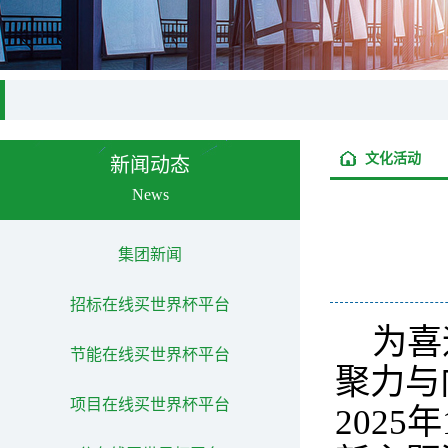
文化活动
新闻动态
News
集团新闻
招标在线买世界杯平台
为喜
节能在线买世界杯平台
聚力与
项目在线买世界杯平台
202