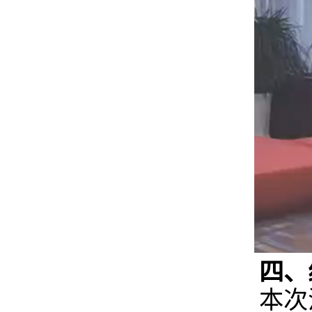
四、
本次