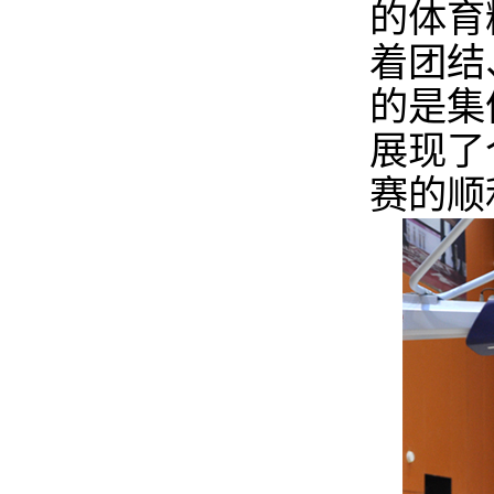
的体育
着团结
的是集
展现了
赛的顺