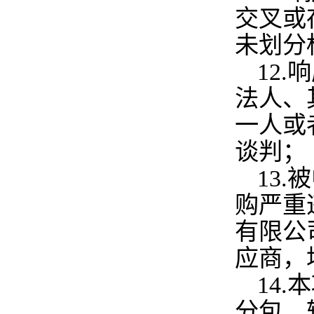
交叉或
未划分
12.
响
法人、
一人或
谈判；
13.
被
购严重
有限公
应商，
14.
本
分包、