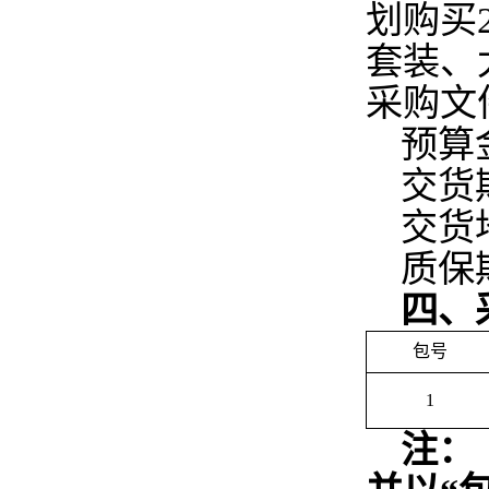
划购买
套装、
采购文
预算
交货
交货
质保
四、
包号
1
注：