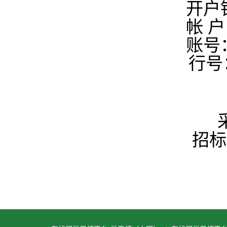
开户
帐 
账号：4
行号：
招标