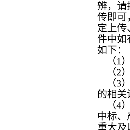
辨，请
传即可
定上传
件中如
如下：
（1
（2
（3
的相关
（4
中标、
重大及