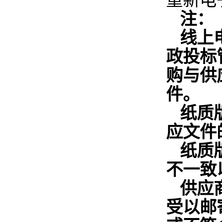
重新电
注：
线上
政投标
购与供应
件。
纸质
应文件
纸质
不一致
供应
受以邮