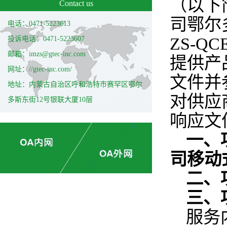
（以下
Contact us
司鄂尔
电话：0471-5223613
ZS-Q
投诉电话：0471-5223607
邮箱：imzs@gtec-inc.com
提供产
网址：//gtec-inc.com/
文件并
地址：内蒙古自治区呼和浩特市赛罕区鄂尔
对供应
多斯东街12号银联大厦10层
响应文
一、
司移动
二、项
三、
服务