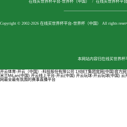
在线买世界杯平台-世界杯（中国）
/
在线买世界杯平
Copyright © 2002-2026 在线买世界杯平台-世界杯（中国） All rights reserv
本网站内容归在线买世界杯
开云体育-开云（中国）-科技股份有限公司
1XBET集团官网(中国)官方
米兰MiLan(中国)
开云线上平台-开云(中国)
开云玩球-开云玩球(中国)
云
网最全最有氛围的赛事直播平台