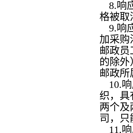
8.
响
格被取
9.
响
加采购
邮政员
的除外
邮政所
10.
响
织，具
两个及
司，只
11.
响