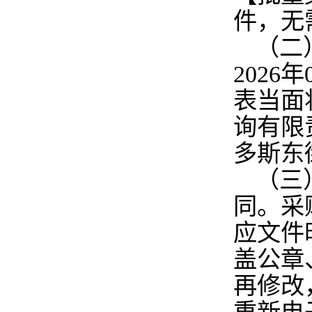
件，无
（二
2026年
表当面
询有限
多斯东
（三
同。采
应文件
盖公章
再修改