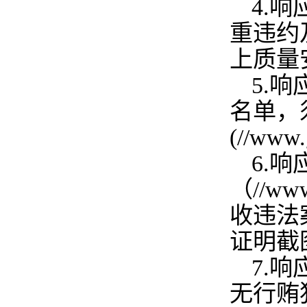
4.
响
重违约
上质量
5.
响
名单，
(//ww
6.
响
（//ww
收违法
证明截
7.
响应
无行贿