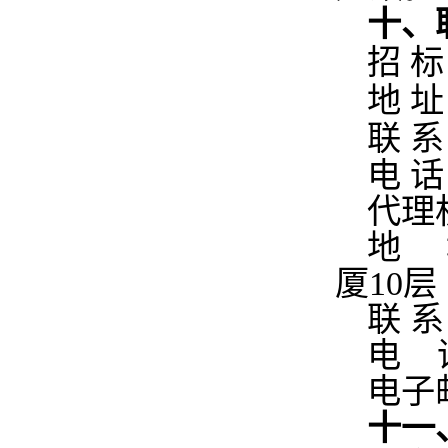
十、
招 
地 
联 
电 话：
代理
地 
厦10层
联 
电 话
电子邮
十一