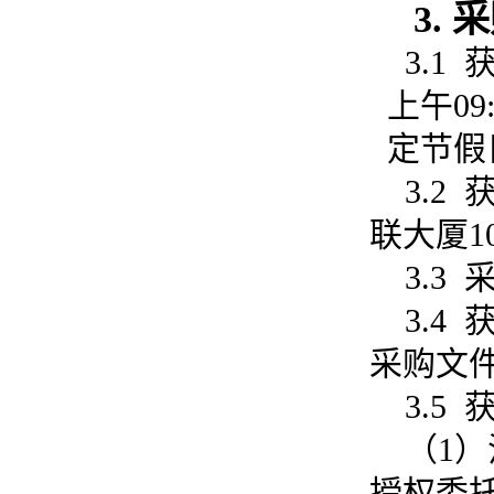
3.
3.1
获
上午09:
定节假
3.2
联大厦1
3.3
3.4
采购文
3.5
（1）
授权委