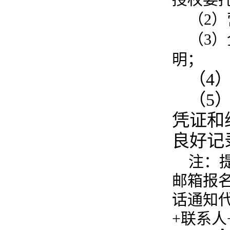
（2
（3
明；
（4
（5
凭证和
良好记
注：
邮箱报名
话通知
+联系人