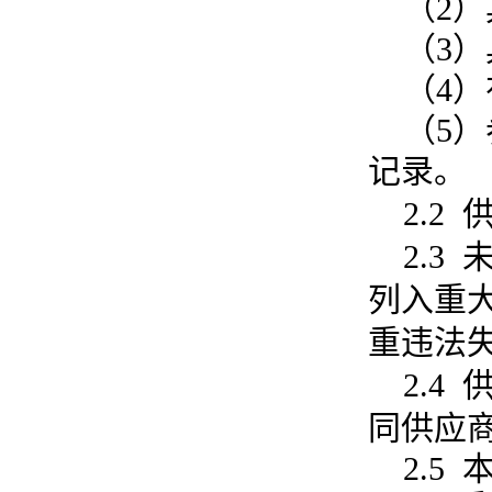
（2
（3
（4
（5
记录。
2.2
2.3
列入重
重违法
2.4
同供应
2.5