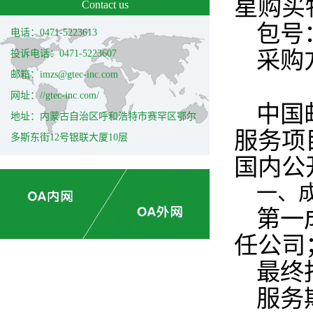
星购买
Contact us
包号
电话：0471-5223613
采购
投诉电话：0471-5223607
邮箱：imzs@gtec-inc.com
网址：//gtec-inc.com/
中国
地址：内蒙古自治区呼和浩特市赛罕区鄂尔
服务项
多斯东街12号银联大厦10层
国内公
一、
第一
任公司
最终报
服务