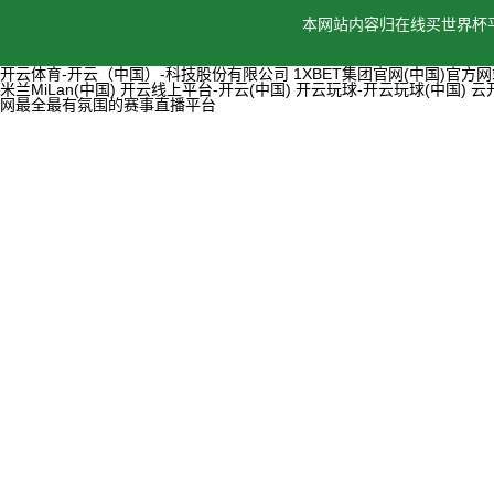
本网站内容归在线买世界杯
开云体育-开云（中国）-科技股份有限公司
1XBET集团官网(中国)官方
米兰MiLan(中国)
开云线上平台-开云(中国)
开云玩球-开云玩球(中国)
云
网最全最有氛围的赛事直播平台