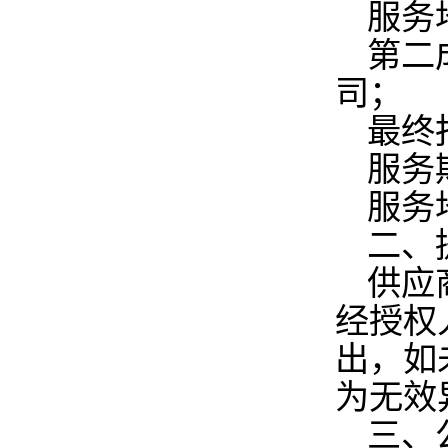
服务
第二
司；
最终报
服务
服务
二、
供应
经授权
出，如
为无效
三、公