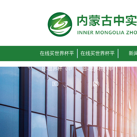
在线买世界杯平台
在线买世界杯平
在线买世界杯平
新
台-世界杯（中
台-世界杯（中
国）
国）