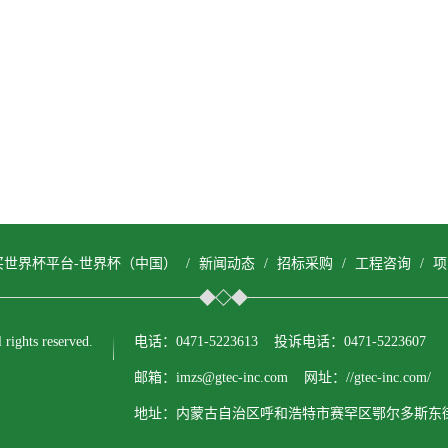
买世界杯平台-世界杯（中国）
/
新闻动态
/
招标采购
/
工程咨询
/
项
ts reserved.
电话：0471-5223613 投诉电话：0471-5223607
邮箱：imzs@gtec-inc.com 网址：//gtec-inc.com/
地址：内蒙古自治区呼和浩特市赛罕区鄂尔多斯东街