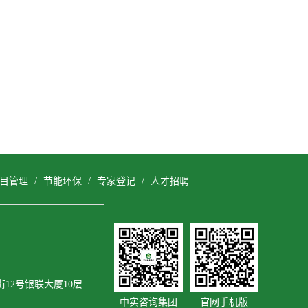
目管理
/
节能环保
/
专家登记
/
人才招聘
12号银联大厦10层
中实咨询集团
官网手机版