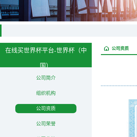
公司资质
在线买世界杯平台-世界杯（中
国）
About us
公司简介
组织机构
公司资质
公司荣誉