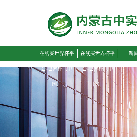
在线买世界杯平台
在线买世界杯平
在线买世界杯平
新
台-世界杯（中
台-世界杯（中
国）
国）