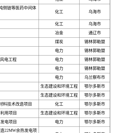
0吨侧链等医药中间体
化工
乌海市
化工
乌海市
冶金
通辽市
煤炭
锡林郭勒盟
电力
锡林郭勒盟
W风电工程
电力
锡林郭勒盟
电力
锡林郭勒盟
电力
乌兰察布市
生态建设和环境工程
鄂尔多斯市
生态建设和环境工程
鄂尔多斯市
硅材料技术改造项目
化工
鄂尔多斯市
合利用项目
生态建设和环境工程
鄂尔多斯市
用发电项目
电力
鄂尔多斯市
改造22MW余热发电项