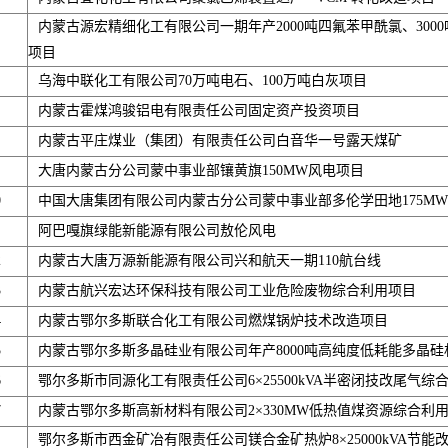
内蒙古源宏精细化工有限公司一期年产2000吨四氟苯甲酰氯、300
项目
乌海中联化工有限公司70万吨电石、100万吨白灰项目
内蒙古霍煤鸿骏铝电有限责任公司固定资产投资项目
内蒙古平庄煤业（集团）有限责任公司白音华一号露天煤矿
大唐内蒙古分公司蒙中事业部镶黄旗150MW风电项目
0
中国大唐集团有限公司内蒙古分公司蒙中事业部多伦学田地175M
阿巴嘎旗绿能新能源有限公司敖伦风电
2
内蒙古大唐万源新能源有限公司兴和航天一期110航台线
3
内蒙古航兴宏达环保科技有限公司工业危险废物综合利用项目
4
内蒙古鄂尔多斯联合化工有限公司燃煤锅炉技术改造项目
5
内蒙古鄂尔多斯多晶硅业有限公司年产8000吨高纯度低耗能多晶
6
鄂尔多斯市同源化工有限责任公司6×25500kVA半密闭技改尾气综
7
内蒙古鄂尔多斯高新材料有限公司2×330MW低热值煤资源综合利
鄂尔多斯市西金矿冶有限责任公司镁合金矿热炉8×25000kVA节能