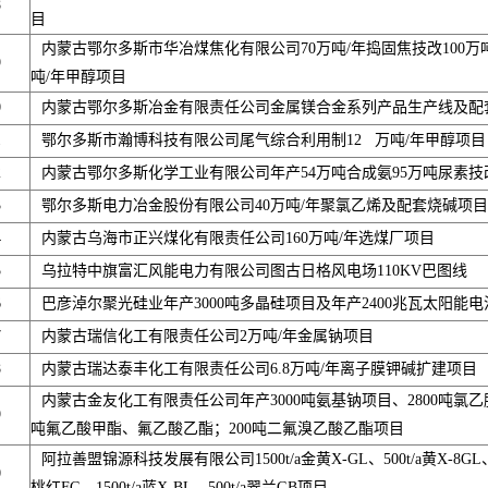
8
目
内蒙古鄂尔多斯市华冶煤焦化有限公司70万吨/年捣固焦技改100万吨
9
吨/年甲醇项目
0
内蒙古鄂尔多斯冶金有限责任公司金属镁合金系列产品生产线及配
1
鄂尔多斯市瀚博科技有限公司尾气综合利用制12 万吨/年甲醇项目
2
内蒙古鄂尔多斯化学工业有限公司年产54万吨合成氨95万吨尿素技
3
鄂尔多斯电力冶金股份有限公司40万吨/年聚氯乙烯及配套烧碱项目
4
内蒙古乌海市正兴煤化有限责任公司160万吨/年选煤厂项目
5
乌拉特中旗富汇风能电力有限公司图古日格风电场110KV巴图线
6
巴彦淖尔聚光硅业年产3000吨多晶硅项目及年产2400兆瓦太阳能
7
内蒙古瑞信化工有限责任公司2万吨/年金属钠项目
8
内蒙古瑞达泰丰化工有限责任公司6.8万吨/年离子膜钾碱扩建项目
内蒙古金友化工有限责任公司年产3000吨氨基钠项目、2800吨氯乙
9
吨氟乙酸甲酯、氟乙酸乙酯；200吨二氟溴乙酸乙酯项目
阿拉善盟锦源科技发展有限公司1500t/a金黄X-GL、500t/a黄X-8GL、50
0
桃红FG、1500t/a蓝X-BL、500t/a翠兰GB项目