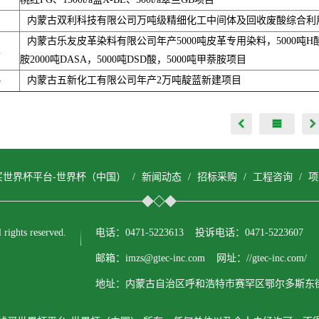
1
内蒙古双利科技有限公司万吨级精细化工中间体及回收废酸综合利
内蒙古乐友皮革染料有限公司年产5000吨皮革专用染料，5000吨H酸
2
胺2000吨DASA，5000吨DSD酸，5000吨甲萘胺项目
3
内蒙古五新化工有限公司年产2万吨靛蓝新建项目
买世界杯平台-世界杯（中国）
/
新闻动态
/
招标采购
/
工程咨询
/
项
ts reserved.
电话：0471-5223613 投诉电话：0471-5223607
邮箱：imzs@gtec-inc.com 网址：//gtec-inc.com/
地址：内蒙古自治区呼和浩特市赛罕区鄂尔多斯东街