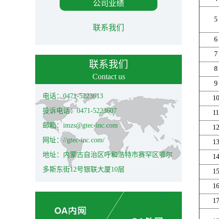
公司业绩
5
联系我们
6
7
联系我们
8
Contact us
9
电话：0471-5223613
1
投诉电话：0471-5223607
11
邮箱：imzs@gtec-inc.com
1
网址：//gtec-inc.com/
1
地址：内蒙古自治区呼和浩特市赛罕区鄂尔
1
多斯东街12号银联大厦10层
1
1
1