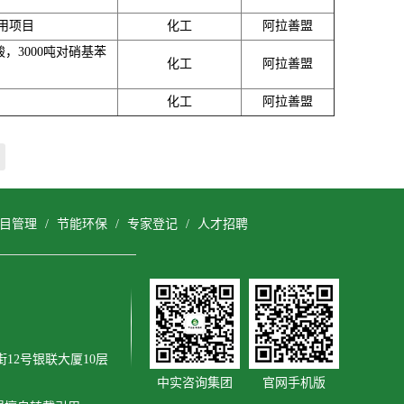
用项目
化工
阿拉善盟
，3000吨对硝基苯
化工
阿拉善盟
化工
阿拉善盟
目管理
/
节能环保
/
专家登记
/
人才招聘
12号银联大厦10层
中实咨询集团
官网手机版