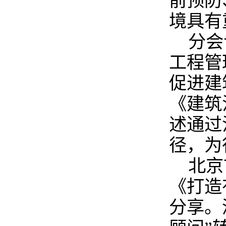
前预防
境具有
分会
工程管
促进建
《建筑
述通过
径，为
北京
《打造
分享。