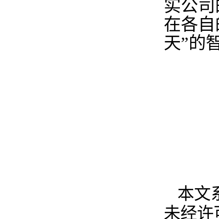
实公司
在各自
天”的
本文
未经许