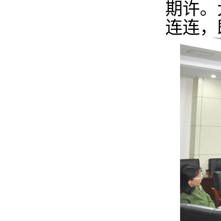
期许。
连连，