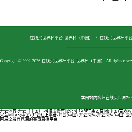
在线买世界杯平台-世界杯（中国）
/
在线买世界杯平
Copyright © 2002-2026 在线买世界杯平台-世界杯（中国） All rights reserv
本网站内容归在线买世界杯
开云体育-开云（中国）-科技股份有限公司
1XBET集团官网(中国)官方
米兰MiLan(中国)
开云线上平台-开云(中国)
开云玩球-开云玩球(中国)
云
网最全最有氛围的赛事直播平台