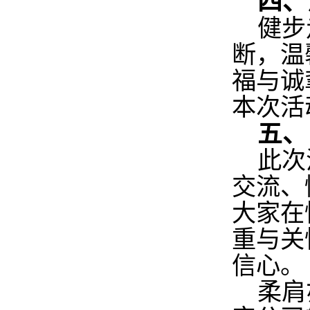
四、
健步
断，温
福与诚
本次活
五、
此次
交流、
大家在
重与关
信心。
柔肩